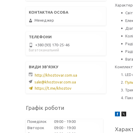
Характер
Світ
Менеджер
Елек
Діа
Кол
Раді
+380 (93) 170-25-46
Багатоканальний
Раді
Вага
Комплект
LED 
http://khoztovar.com.ua
sale@khoztovar.com.ua
Пул
https://t.me/khoztov
Три
Пак
Графік роботи
Понеділок
09:00
19:00
Вівторок
09:00
19:00
Харак