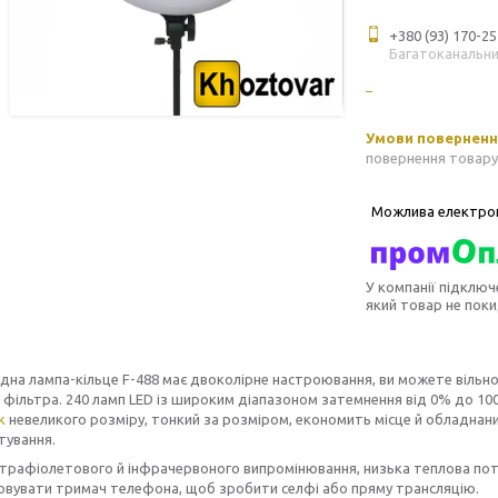
+380 (93) 170-25
Багатоканальн
повернення товару
У компанії підключ
який товар не пок
дна лампа-кільце F-488
має двоколірне настроювання, ви можете вільно
 фільтра. 240 ламп LED із широким діапазоном затемнення від 0% до 1
к
невеликого розміру, тонкий за розміром, економить місце й обладнани
тування.
ьтрафіолетового й інфрачервоного випромінювання, низька теплова пот
овувати тримач телефона, щоб зробити селфі або пряму трансляцію.