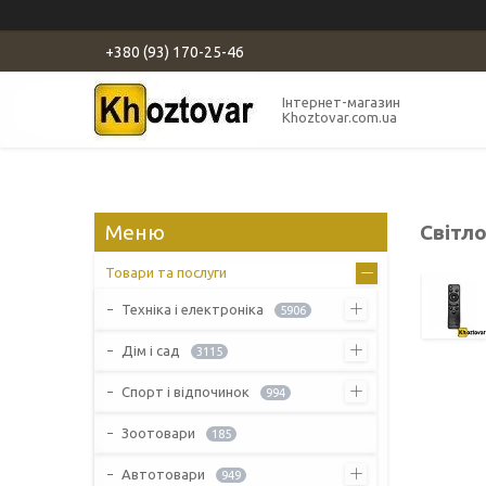
+380 (93) 170-25-46
Інтернет-магазин
Khoztovar.com.ua
Світл
Товари та послуги
Техніка і електроніка
5906
Дім і сад
3115
Спорт і відпочинок
994
Зоотовари
185
Автотовари
949