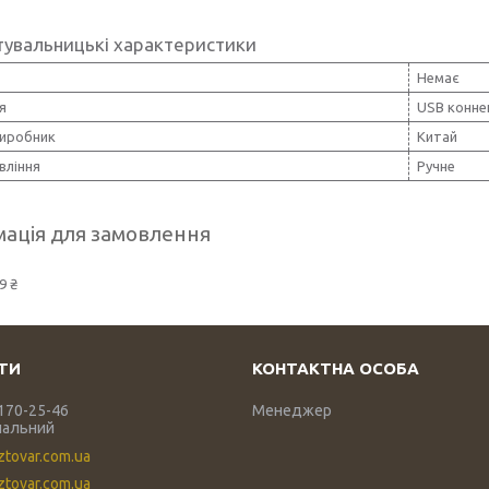
тувальницькі характеристики
Немає
я
USB конне
виробник
Китай
вління
Ручне
ація для замовлення
9 ₴
 170-25-46
Менеджер
нальний
ztovar.com.ua
tovar.com.ua