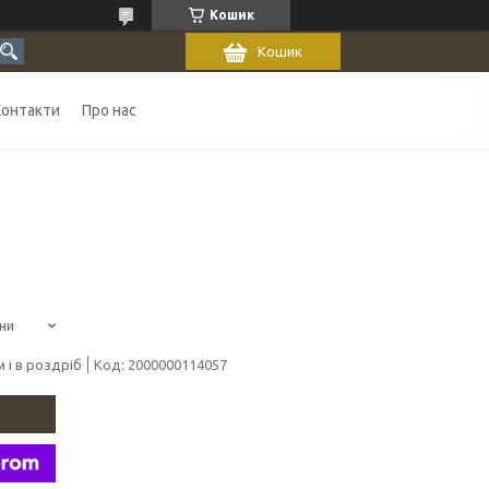
Кошик
Кошик
Контакти
Про нас
ни
 і в роздріб
Код:
2000000114057