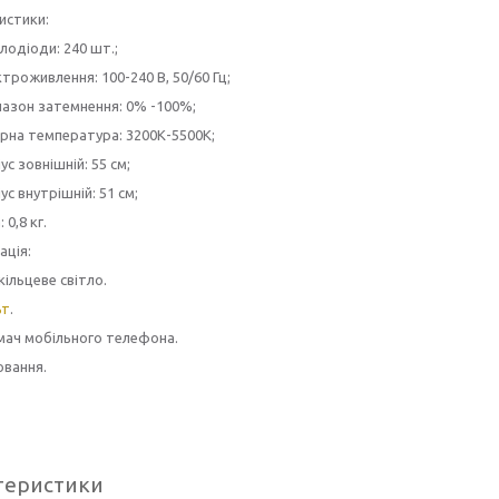
истики:
лодіоди: 240 шт.;
троживлення: 100-240 В, 50/60 Гц;
пазон затемнення: 0% -100%;
ірна температура: 3200К-5500К;
ус зовнішній: 55 см;
ус внутрішній: 51 см;
: 0,8 кг.
ація:
кільцеве світло.
ьт
.
мач мобільного телефона.
овання.
теристики