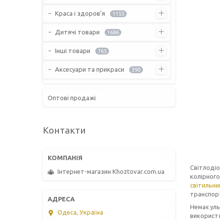
Краса і здоров'я
1155
Дитячі товари
1686
Інші товари
765
Аксесуари та прикраси
390
Оптові продажі
Контакти
Світлодіо
Інтернет-магазин Khoztovar.com.ua
колірного
світильни
транспор
Немає ул
Одеса, Україна
використ