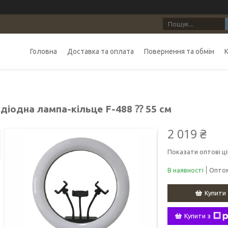
Головна
Доставка та оплата
Повернення та обмін
одіодна лампа-кільце F-488 ⁇ 55 см
2 019 ₴
Показати оптові ці
В наявності
Оптом
Купити
Купити з