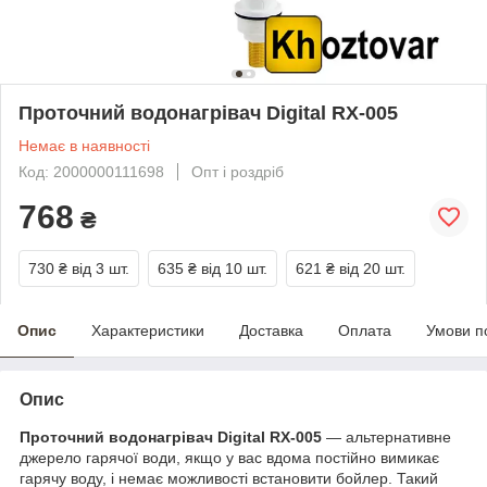
Проточний водонагрівач Digital RX-005
Немає в наявності
Код: 2000000111698
Опт і роздріб
768
₴
730 ₴
від 3 шт.
635 ₴
від 10 шт.
621 ₴
від 20 шт.
Опис
Характеристики
Доставка
Оплата
Умови п
Опис
Проточний водонагрівач Digital RX-005
— альтернативне
джерело гарячої води, якщо у вас вдома постійно вимикає
гарячу воду, і немає можливості встановити бойлер. Такий