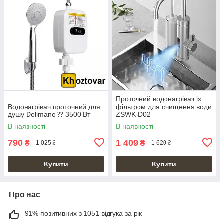
Проточний водонагрівач із
Водонагрівач проточний для
фільтром для очищення води
душу Delimano ⁇ 3500 Вт
ZSWK-D02
В наявності
В наявності
790
1 409
₴
₴
1 025 ₴
1 620 ₴
Купити
Купити
Про нас
91% позитивних з 1051 відгука за рік