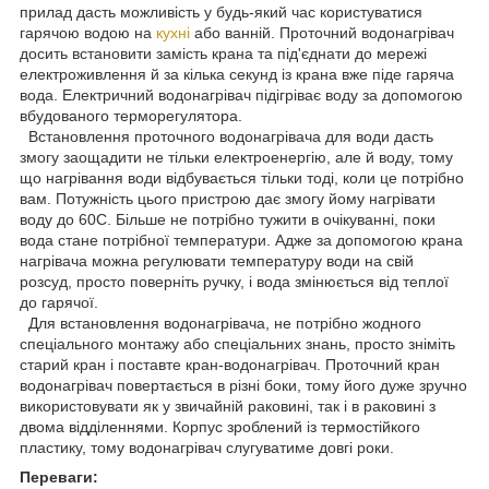
прилад дасть можливість у будь-який час користуватися
гарячою водою на
кухні
або ванній. Проточний водонагрівач
досить встановити замість крана та під'єднати до мережі
електроживлення й за кілька секунд із крана вже піде гаряча
вода. Електричний водонагрівач підігріває воду за допомогою
вбудованого терморегулятора.
Встановлення проточного водонагрівача для води дасть
змогу заощадити не тільки електроенергію, але й воду, тому
що нагрівання води відбувається тільки тоді, коли це потрібно
вам. Потужність цього пристрою дає змогу йому нагрівати
воду до 60C. Більше не потрібно тужити в очікуванні, поки
вода стане потрібної температури. Адже за допомогою крана
нагрівача можна регулювати температуру води на свій
розсуд, просто поверніть ручку, і вода змінюється від теплої
до гарячої.
Для встановлення водонагрівача, не потрібно жодного
спеціального монтажу або спеціальних знань, просто зніміть
старий кран і поставте кран-водонагрівач. Проточний кран
водонагрівач повертається в різні боки, тому його дуже зручно
використовувати як у звичайній раковині, так і в раковині з
двома відділеннями. Корпус зроблений із термостійкого
пластику, тому водонагрівач слугуватиме довгі роки.
Переваги: