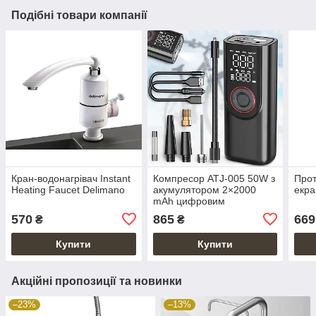
Подібні товари компанії
Кран-водонагрівач Instant
Компресор ATJ-005 50W з
Прот
Heating Faucet Delimano
акумулятором 2×2000
екра
mAh цифровим
манометром і набором
570
865
669
₴
₴
насадок
Купити
Купити
Акційні пропозиції та новинки
–23%
–13%