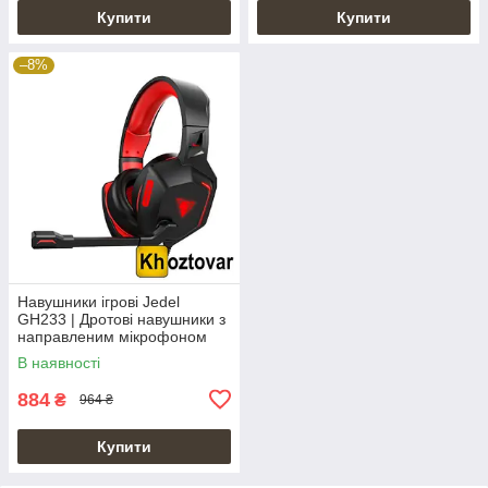
Купити
Купити
–8%
Навушники ігрові Jedel
GH233 | Дротові навушники з
направленим мікрофоном
В наявності
884
₴
964 ₴
Купити