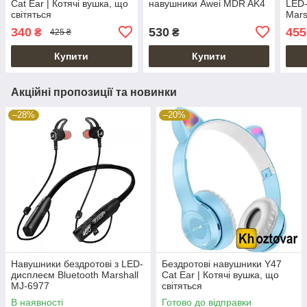
Cat Ear | Котячі вушка, що
навушники Awei MDR AK4
LED-
світяться
Mars
340
530
455
₴
₴
425 ₴
Купити
Купити
Акційні пропозиції та новинки
–28%
–20%
Навушники бездротові з LED-
Бездротові навушники Y47
дисплеєм Bluetooth Marshall
Cat Ear | Котячі вушка, що
MJ-6977
світяться
В наявності
Готово до відправки