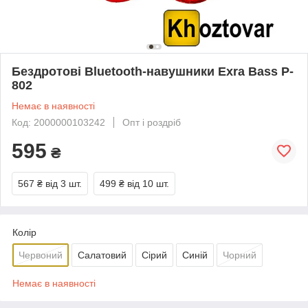
Бездротові Bluetooth-навушники Exra Bass P-
802
Немає в наявності
Код: 2000000103242
Опт і роздріб
595
₴
567 ₴
від 3 шт.
499 ₴
від 10 шт.
Колір
Червоний
Салатовий
Сірий
Синій
Чорний
Немає в наявності