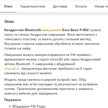
Опис
Характеристики
Доставка
Оплата
Умови п
Опис
Бездротові Bluetooth-
навушники
Exra Bass P-802
сучасні,
якісні та стильні бездротові навушники. Вони виготовлені з
глянсового пластику та мають досить стильний вигляд.
Внутрішня сторона навушників оброблена м'якою тканиною,
схожою на шкіру.
Навушники можуть використовуватися як FM приймач і
відтворювати музику з карти microSD або через бездротовий
зв'язок Bluetooth. У навушників є вбудований
мікрофон
. Акумулятора вистачає приблизно на 8 годин
(залежить від гучності музики).
Модель представлена в широкій колірній гамі. Обід
навушників має м'які накладки та регулюється за розміром
голови. Практичним доповненням пристрою є наявність
знімного кабелю для заряджання.
Переваги:
Вбудоване FM Радіо;