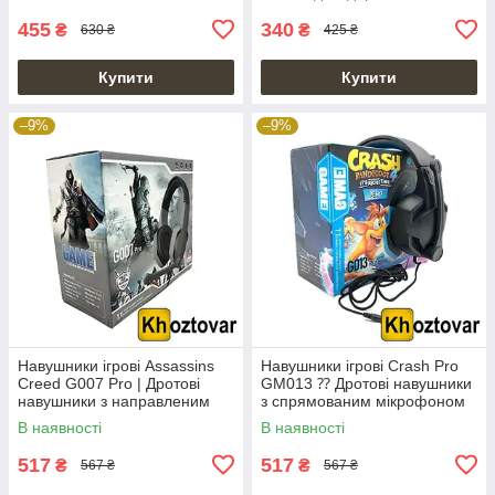
455
340
₴
₴
630 ₴
425 ₴
Купити
Купити
–9%
–9%
Навушники ігрові Assassins
Навушники ігрові Crash Pro
Creed G007 Pro | Дротові
GM013 ⁇ Дротові навушники
навушники з направленим
з спрямованим мікрофоном
мікрофоном
В наявності
В наявності
517
517
₴
₴
567 ₴
567 ₴