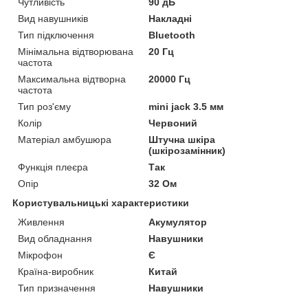
Чутливість
90 дБ
Вид навушників
Накладні
Тип підключення
Bluetooth
Мінімальна відтворювана
20 Гц
частота
Максимальна відтворна
20000 Гц
частота
Тип роз'єму
mini jack 3.5 мм
Колір
Червоний
Матеріал амбушюра
Штучна шкіра
(шкірозамінник)
Функція плеєра
Так
Опір
32 Ом
Користувальницькі характеристики
Живлення
Акумулятор
Вид обладнання
Навушники
Мікрофон
Є
Країна-виробник
Китай
Тип призначення
Навушники