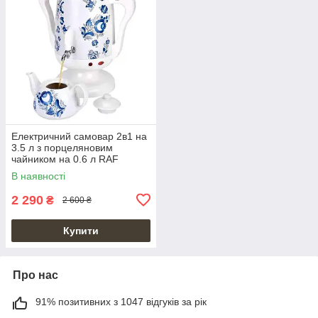
Електричний самовар 2в1 на
3.5 л з порцеляновим
чайником на 0.6 л RAF
R.7118W
В наявності
2 290
₴
2 600 ₴
Купити
Про нас
91% позитивних з 1047 відгуків за рік