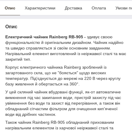
Опис
Характеристики
Доставка
Оплата
Умови п
Опис
Електричний чайник Rainberg RB-905 -
здивує своєю
функціональністю й оригінальним дизайном. Чайник надійно
та швидко справляється зі своїм основним завданням.
Нагрівальний елемент виготовлений із неіржавкої сталі та має
закритий тип.
Корпус електричного чайника Rainberg зроблений із
загартованого скла, що не "бояється" щодо високих
температур. Під'єднується до мережі на 220 В через круглу
базу живлення й обертається на 360°.
У цей скляний чайник вбудовані функції, як-от автоматичне
вимкнення під час закипання води, пристрій захисту під час
увімкнення без води та захист від перегрівання, а також він
обладнаний сітчастим фільтром для очищення кип'яченої
води від дрібних частинок.
Також чайник Rainberg RB-905 обладнаний прихованим
нагрівальним елементом із харчової неіржавкої сталі та