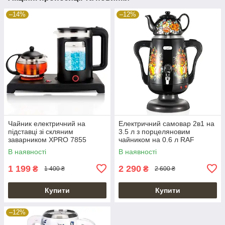
–14%
–12%
Чайник електричний на
Електричний самовар 2в1 на
підставці зі скляним
3.5 л з порцеляновим
заварником XPRO 7855
чайником на 0.6 л RAF
R.7118B
В наявності
В наявності
1 199
2 290
₴
₴
1 400 ₴
2 600 ₴
Купити
Купити
–12%