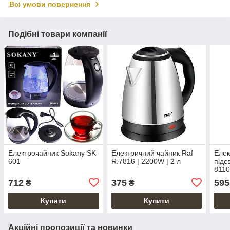
Всі умови повернення
Подібні товари компанії
Електрочайник Sokany SK-
Електричний чайник Raf
Елек
601
R.7816 | 2200W | 2 л
підс
8110
712
375
595
₴
₴
Купити
Купити
Акційні пропозиції та новинки