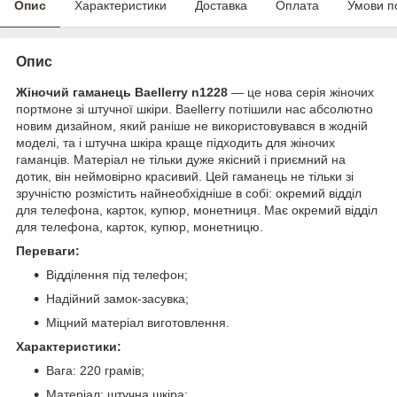
Опис
Характеристики
Доставка
Оплата
Умови п
Опис
Жіночий гаманець Baellerry n1228
— це нова серія жіночих
портмоне зі штучної шкіри. Baellerry потішили нас абсолютно
новим дизайном, який раніше не використовувався в жодній
моделі, та і штучна шкіра краще підходить для жіночих
гаманців. Матеріал не тільки дуже якісний і приємний на
дотик, він неймовірно красивий. Цей гаманець не тільки зі
зручністю розмістить найнеобхідніше в собі: окремий відділ
для телефона, карток, купюр, монетниця. Має окремий відділ
для телефона, карток, купюр, монетницю.
Переваги:
Відділення під телефон;
Надійний замок-засувка;
Міцний матеріал виготовлення.
Характеристики:
Вага: 220 грамів;
Матеріал: штучна шкіра;