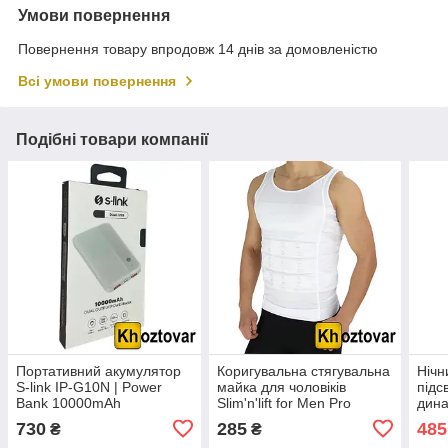
Умови повернення
Повернення товару впродовж 14 днів за домовленістю
Всі умови повернення
Подібні товари компанії
Портативний акумулятор
Коригувальна стягувальна
Нічн
S-link IP-G10N | Power
майка для чоловіків
підс
Bank 10000mAh
Slim'n'lift for Men Pro
дина
6W 
730
285
485
₴
₴