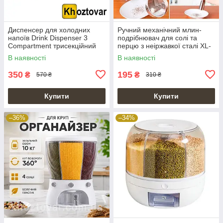
Диспенсер для холодних
Ручний механічний млин-
напоїв Drink Dispenser 3
подрібнювач для солі та
Compartment трисекційний
перцю з неіржавкої сталі XL-
обертовий
552
В наявності
В наявності
350
195
₴
₴
570 ₴
310 ₴
Купити
Купити
–36%
–34%