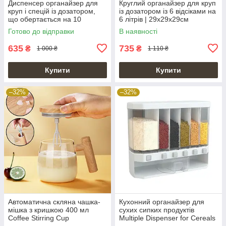
Диспенсер органайзер для
Круглий органайзер для круп
круп і спецій із дозатором,
із дозатором із 6 відсіками на
що обертається на 10
6 літрів | 29х29х29см
кілограмів
Готово до відправки
В наявності
635
735
₴
₴
1 000 ₴
1 110 ₴
Купити
Купити
–32%
–32%
Автоматична скляна чашка-
Кухонний органайзер для
мішка з кришкою 400 мл
сухих сипких продуктів
Coffee Stirring Cup
Multiple Dispenser for Cereals
| 6 секцій