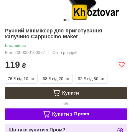
Ручний мініміксер для приготування
капучино Cappuccino Maker
В наявності
Код: 2000000100357
Опт і роздріб
119
₴
76 ₴
від 10 шт.
68 ₴
від 20 шт.
62 ₴
від 50 шт.
Купити
або
Купити з
Що таке купити з Пром?