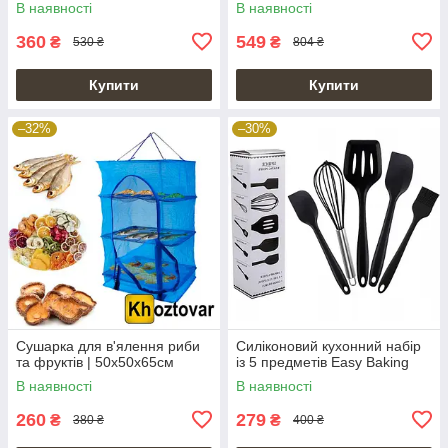
В наявності
В наявності
360
549
₴
₴
530 ₴
804 ₴
Купити
Купити
–32%
–30%
Сушарка для в'ялення риби
Силіконовий кухонний набір
та фруктів | 50х50х65см
із 5 предметів Easy Baking
В наявності
В наявності
260
279
₴
₴
380 ₴
400 ₴