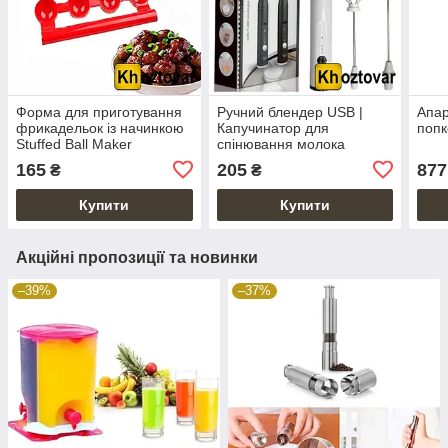
Форма для приготування
Ручний блендер USB |
Апар
фрикадельок із начинкою
Капучинатор для
попк
Stuffed Ball Maker
спінювання молока
165
205
877
₴
₴
Купити
Купити
Акційні пропозиції та новинки
–39%
–37%