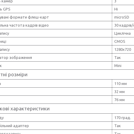
ь камер
3
ть GPS
Ні
увані формати флеш-карт
microSD
льна частота кадрів відео
30 кадрів/
апису
Циклічна
риці
CMOS
апису
1280х720
затор зображення
Так
к
Mini
тні розміри
а
110 мм
32 мм
76 мм
кові характеристики
ду
170 град.
ільний адаптер
Так
 автозапису
Так