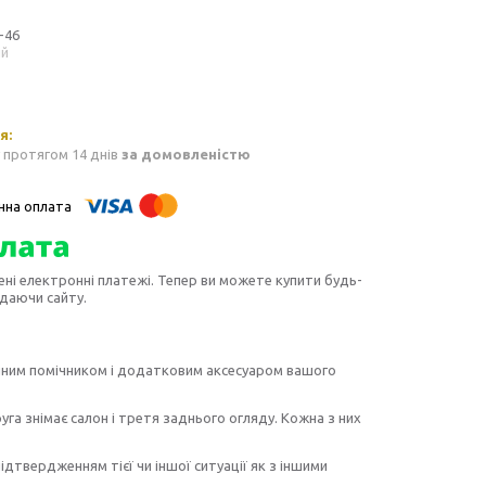
-46
ий
 протягом 14 днів
за домовленістю
ені електронні платежі. Тепер ви можете купити будь-
идаючи сайту.
йним помічником і додатковим аксесуаром вашого
га знімає салон і третя заднього огляду. Кожна з них
дтвердженням тієї чи іншої ситуації як з іншими