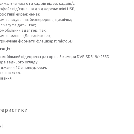
имальна частота кадрів відео: кадрів/с;
рфейс під'єднання до джерела: mini USB;
оротний екран: немає;
им записування: безперервна, циклічна;
с часу та дати: так;
омобільний адаптер: так;
м знімання «День/ніч»: так;
тримувані формати флешкарт: microSD.
ація:
омобільний відеореєстратор на 3 камери DVR SD319/z233D.
ра заднього огляду.
яджання 12 в прикурювач.
ач на скло.
овання.
теристики
ні