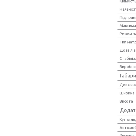
Кількіст
Наявніс
Підтрим
Максима
Режим з
Тип мат
Дозвіл з
Стабілі
Виробни
Габари
Довжин
Ширина
Висота
Додат
Кут огля
Автомоб
Функція