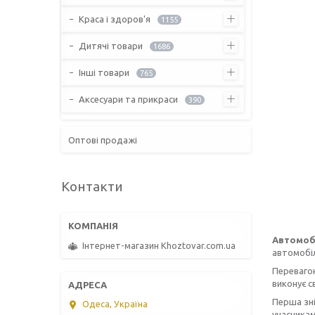
Краса і здоров'я
1155
Дитячі товари
1686
Інші товари
765
Аксесуари та прикраси
390
Оптові продажі
Контакти
Автомоб
Інтернет-магазин Khoztovar.com.ua
автомобі
Перевагою
виконує с
Перша зні
Одеса, Україна
учасниками