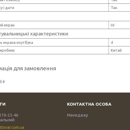
су і дати
Так
ий екран
Ні
тувальницькі характеристики
ь екрана ноутбука
4
виробник
Китай
ація для замовлення
0 ₴
 170-25-46
Менеджер
нальний
ztovar.com.ua