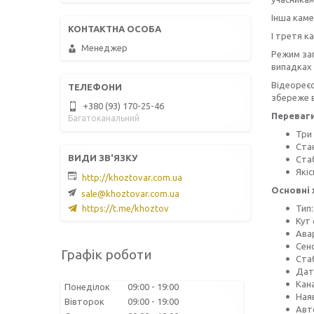
Інша каме
І третя 
Менеджер
Режим зап
випадках 
Відеореєс
збереже в
+380 (93) 170-25-46
Переваги
Багатоканальний
Три
Ста
Ста
Якіс
http://khoztovar.com.ua
Основні 
sale@khoztovar.com.ua
https://t.me/khoztov
Тип
Кут 
Авар
Сенс
Графік роботи
Ста
Датч
Кана
Понеділок
09:00
19:00
Наяв
Вівторок
09:00
19:00
Авт