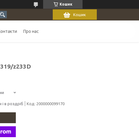
Кошик
Кошик
Контакти
Про нас
D319/z233D
ни
 і в роздріб
Код:
2000000099170