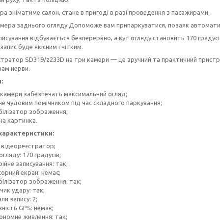
ра зніматиме салон, стане в пригоді в разі проведення з пасажирами.
камера заднього огляду Допоможе вам припаркуватися, позаяк автомат
исування відбувається безперервно, а кут огляду становить 170 градусів
запис буде якісним і чітким.
тратор SD319/z233D на три камери — це зручний та практичний пристрій
ам нерви.
:
 камери забезпечать максимальний огляд;
не чудовим помічником під час складного паркування;
білізатор зображення;
на картинка.
характеристики:
: відеореєстратор;
огляду: 170 градусів;
ійне записування: так;
орний екран: немає;
білізатор зображення: так;
ик удару: так;
ли запису: 2;
ність GPS: немає;
ономне живлення: так;