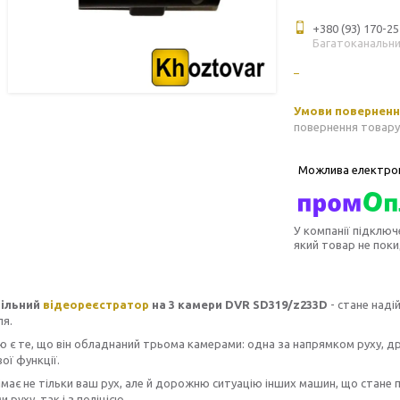
+380 (93) 170-25
Багатоканальн
повернення товару
У компанії підключ
який товар не пок
ільний
відеореєстратор
на 3 камери DVR SD319/z233D
- стане наді
ля.
 є те, що він обладнаний трьома камерами: одна за напрямком руху, дру
вої функції.
має не тільки ваш рух, але й дорожню ситуацію інших машин, що стане пі
 руху, так і з поліцією.