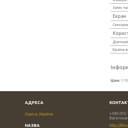
Запис ча
Екран
Сенсорн
Корис
Діагонал
Країна-
Інформ
Ціна:
1 13
+380 (93)
Одеса, Україна
Багатока
http://kho