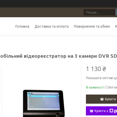
Головна
Доставка та оплата
Повернення та обмін
обільний відеореєстратор на 3 камери DVR S
1 130 ₴
Показати оптові ці
В наявності
Оптом
Купити
Купити з