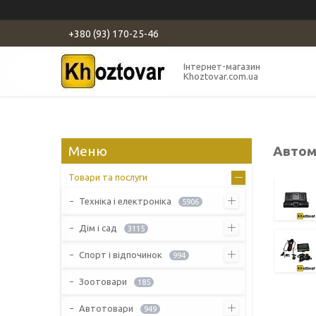
+380 (93) 170-25-46
Інтернет-магазин
Khoztovar.com.ua
Автом
Товари та послуги
Техніка і електроніка
5906
Дім і сад
3115
Спорт і відпочинок
994
Зоотовари
185
Автотовари
949