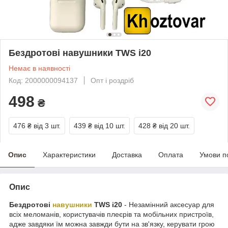
Бездротові навушники TWS i20
Немає в наявності
Код: 2000000094137
Опт і роздріб
498
₴
476 ₴
від 3 шт.
439 ₴
від 10 шт.
428 ₴
від 20 шт.
Опис
Характеристики
Доставка
Оплата
Умови п
Опис
Бездротові
навушники
TWS i20
- Незамінний аксесуар для
всіх меломанів, користувачів плеєрів та мобільних пристроїв,
адже завдяки їм можна завжди бути на зв'язку, керувати грою