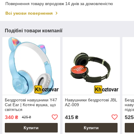
Повернення товару впродовж 14 днів за домовленістю
Всі умови повернення
Подібні товари компанії
Бездротові навушники Y47
Навушники бездротові JBL
Безд
Cat Ear | Котячі вушка, що
AZ-009
наву
світяться
підс
706
340
415
525
₴
₴
425 ₴
Купити
Купити