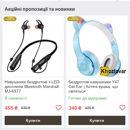
Акційні пропозиції та новинки
–28%
–20%
Навушники бездротові з LED-
Бездротові навушники Y47
дисплеєм Bluetooth Marshall
Cat Ear | Котячі вушка, що
MJ-6977
світяться
В наявності
Готово до відправки
455
340
₴
₴
630 ₴
425 ₴
Купити
Купити