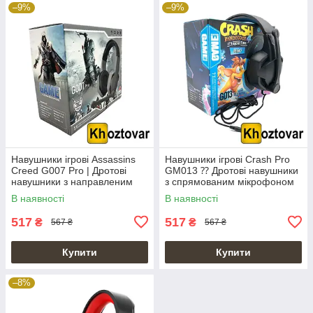
–9%
–9%
Навушники ігрові Assassins
Навушники ігрові Crash Pro
Creed G007 Pro | Дротові
GM013 ⁇ Дротові навушники
навушники з направленим
з спрямованим мікрофоном
мікрофоном
В наявності
В наявності
517
517
₴
₴
567 ₴
567 ₴
Купити
Купити
–8%