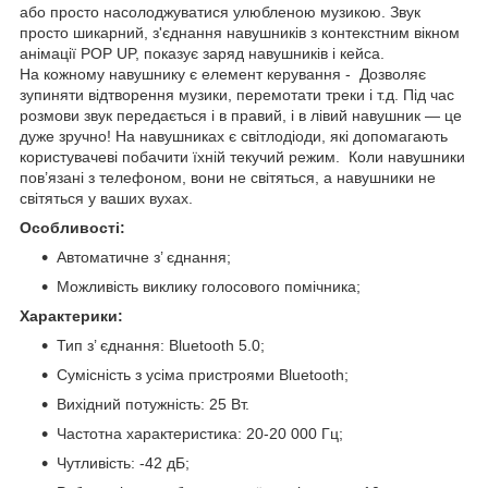
або просто насолоджуватися улюбленою музикою. Звук
просто шикарний, з'єднання навушників з контекстним вікном
анімації POP UP, показує заряд навушників і кейса.
На кожному навушнику є елемент керування - Дозволяє
зупиняти відтворення музики, перемотати треки і т.д. Під час
розмови звук передається і в правий, і в лівий навушник — це
дуже зручно! На навушниках є світлодіоди, які допомагають
користувачеві побачити їхній текучий режим. Коли навушники
пов’язані з телефоном, вони не світяться, а навушники не
світяться у ваших вухах.
Особливості:
Автоматичне з’ єднання;
Можливість виклику голосового помічника;
Характерики:
Тип з’ єднання: Bluetooth 5.0;
Сумісність з усіма пристроями Bluetooth;
Вихідний потужність: 25 Вт.
Частотна характеристика: 20-20 000 Гц;
Чутливість: -42 дБ;