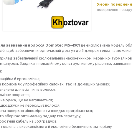
повернення товару
ля завивання волосся Domotec MS-4901
це ексклюзивна модель обл
сіб, щоб забезпечити одночасний доступ до 3 джерел тепла та можливі
прилад забезпечений ізолювальним наконечником, кераміко-турмалінови
 шнуром. Завдяки інноваційному конструктивному рішенню, завивання 
:
ваційна й ергономічна;
 корисна як у професійних салонах, так і в домашніх умовах;
начена для всіх типів волосся;
амічне покриття;
на ручка, що не нагрівається;
ушкоджує й не пересушує волосся;
оча поверхня рівномірно та швидко прогрівається;
го зберігає оптимальну задану температуру;
ротний кабель на 360 градусів;
товлена з високоякісного й екологічно безпечного матеріалу.