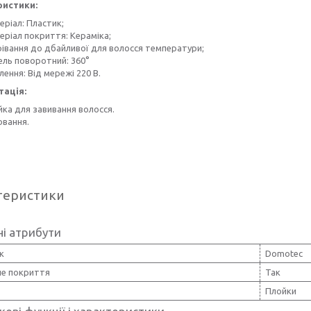
ристики:
еріал: Пластик;
еріал покриття: Кераміка;
рівання до дбайливої для волосся температури;
ель поворотний: 360°
ення: Від мережі 220 В.
ація:
ка для завивання волосся.
овання.
теристики
і атрибути
к
Domotec
не покриття
Так
Плойки