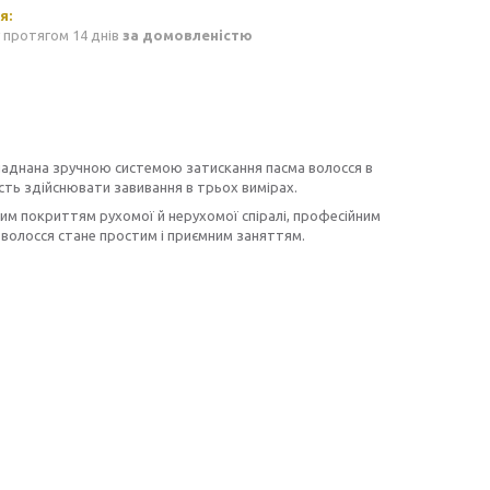
 протягом 14 днів
за домовленістю
аднана зручною системою затискання пасма волосся в
сть здійснювати завивання в трьох вимірах.
м покриттям рухомої й нерухомої спіралі, професійним
волосся стане простим і приємним заняттям.