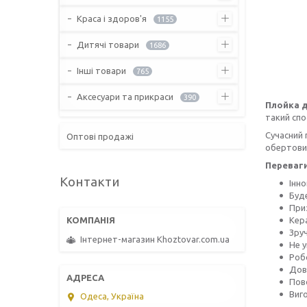
Краса і здоров'я
1155
Дитячі товари
1686
Інші товари
765
Аксесуари та прикраси
390
Плойка д
такий спо
Сучасний 
Оптові продажі
обертовим
Переваги
Контакти
Інно
Буде
Приз
Кер
Зруч
Інтернет-магазин Khoztovar.com.ua
Не 
Роб
Дов
Пово
Виго
Одеса, Україна