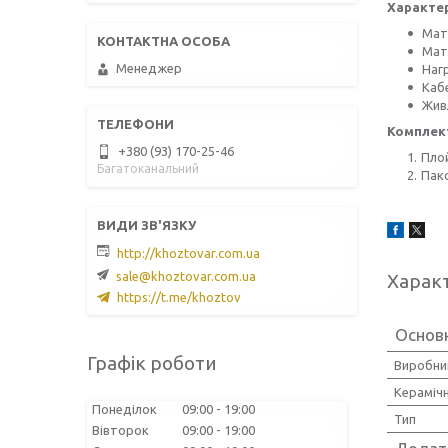
Характе
Мат
Мат
Менеджер
Наг
Каб
Живл
Комплект
+380 (93) 170-25-46
Плой
Багатоканальний
Пак
http://khoztovar.com.ua
sale@khoztovar.com.ua
Харак
https://t.me/khoztov
Основн
Графік роботи
Виробни
Кераміч
Понеділок
09:00
19:00
Тип
Вівторок
09:00
19:00