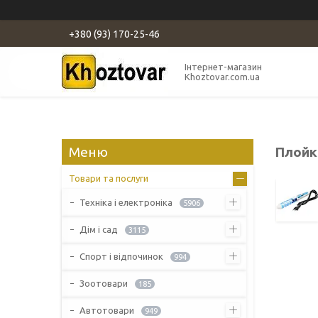
+380 (93) 170-25-46
Інтернет-магазин
Khoztovar.com.ua
Плойк
Товари та послуги
Техніка і електроніка
5906
Дім і сад
3115
Спорт і відпочинок
994
Зоотовари
185
Автотовари
949