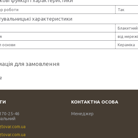
ові функції і характеристики
ор роботи
Так
тувальницькі характеристики
Блакитний
я
від мережі
л основи
Кераміка
ація для замовлення
₴
 170-25-46
Менеджер
нальний
ztovar.com.ua
tovar.com.ua