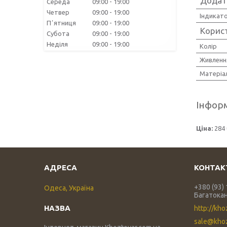
Додатк
Середа
09:00
19:00
Четвер
09:00
19:00
Індикат
Пʼятниця
09:00
19:00
Корис
Субота
09:00
19:00
Неділя
09:00
19:00
Колір
Живленн
Матеріа
Інформ
Ціна:
284 
+380 (93)
Одеса, Україна
Багатока
http://kho
sale@khoz