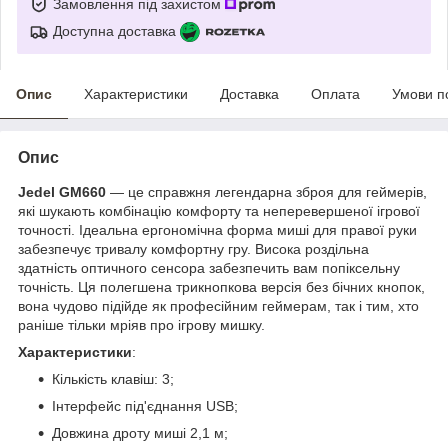
Замовлення під захистом
Доступна доставка
Опис
Характеристики
Доставка
Оплата
Умови п
Опис
Jedel GM660
— це справжня легендарна зброя для геймерів,
які шукають комбінацію комфорту та неперевершеної ігрової
точності. Ідеальна ергономічна форма миші для правої руки
забезпечує тривалу комфортну гру. Висока роздільна
здатність оптичного сенсора забезпечить вам попіксельну
точність. Ця полегшена трикнопкова версія без бічних кнопок,
вона чудово підійде як професійним геймерам, так і тим, хто
раніше тільки мріяв про ігрову мишку.
Характеристики
:
Кількість клавіш: 3;
Інтерфейс під'єднання USB;
Довжина дроту миші 2,1 м;