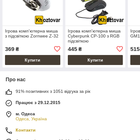
Ігрова комп'ютерна миша
Ігрова комп'ютерна миша
Ігро
з підсвіткою Zornwee Z-32
Cyberpunk CP-100 з RGB
GM10
підсвіткою
369
445
515
₴
₴
Купити
Купити
Про нас
91% позитивних з 1051 відгука за рік
Працює з 29.12.2015
м. Одеса
Одеса, Україна
Контакти