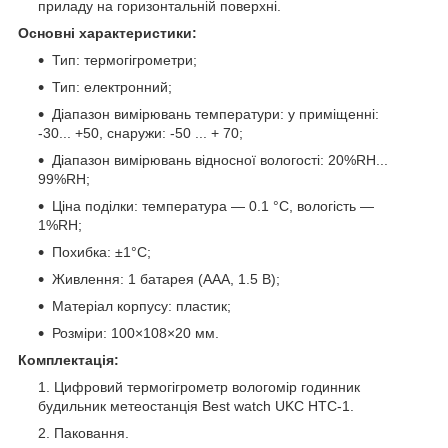
приладу на горизонтальній поверхні.
Основні характеристики:
Тип: термогігрометри;
Тип: електронний;
Діапазон вимірювань температури: у приміщенні:
-30... +50, снаружи: -50 ... + 70;
Діапазон вимірювань відносної вологості: 20%RH...
99%RH;
Ціна поділки: температура — 0.1 °C, вологість —
1%RH;
Похибка: ±1°C;
Живлення: 1 батарея (AAA, 1.5 В);
Матеріал корпусу: пластик;
Розміри: 100×108×20 мм.
Комплектація:
Цифровий термогігрометр вологомір годинник
будильник метеостанція Best watch UKC HTC-1.
Паковання.