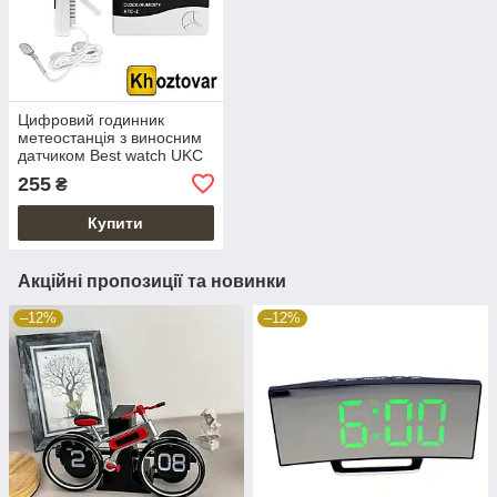
Цифровий годинник
метеостанція з виносним
датчиком Best watch UKC
HTC-2 | Термогігрометр
255
₴
Купити
Акційні пропозиції та новинки
–12%
–12%