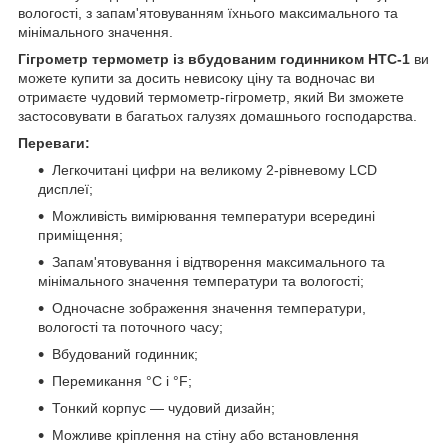
вологості, з запам'ятовуванням їхнього максимального та
мінімального значення.
Гігрометр термометр із вбудованим годинником HTC-1
ви
можете купити за досить невисоку ціну та водночас ви
отримаєте чудовий термометр-гігрометр, який Ви зможете
застосовувати в багатьох галузях домашнього господарства.
Переваги:
Легкочитані цифри на великому 2-рівневому LCD
дисплеї;
Можливість вимірювання температури всередині
приміщення;
Запам'ятовування і відтворення максимального та
мінімального значення температури та вологості;
Одночасне зображення значення температури,
вологості та поточного часу;
Вбудований годинник;
Перемикання °C і °F;
Тонкий корпус — чудовий дизайн;
Можливе кріплення на стіну або встановлення