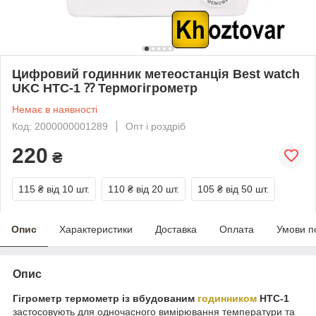
Цифровий годинник метеостанція Best watch
UKC HTC-1 ⁇ Термогігрометр
Немає в наявності
Код: 2000000001289
Опт і роздріб
220
₴
115 ₴
від 10 шт.
110 ₴
від 20 шт.
105 ₴
від 50 шт.
Опис
Характеристики
Доставка
Оплата
Умови п
Опис
Гігрометр термометр із вбудованим
годинником
HTC-1
застосовують для одночасного вимірювання температури та