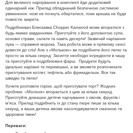
Для великого нарізування в комплекті йде додатковий
одинарний ніж. Прилад обладнаний безпечною системою
увімкнення: ножі не почнуть обертатися, поки кришка не буде
повністю закрита.
Подрібнювач Блискавка Chopper Kanwood
може впоратися з
будь-якими завданнями. Приготуйте з його допомогою супи,
основні страви, салати та навіть десерти! Зазвичай нарізання
лука — справжня морока. Така робота може в прямому сенсі
довести до сліз! Але з «Молькою» ви подрібните його легко та
просто за кілька секунд. Засипте необхідні інгредієнти в чашу
та приготуйте в подрібнювачі фарш. Продукти будуть
ідеально нарізані та перемішані, а ви зможете розпочинати
приготування котлет, тефтель або фрикадельок. Все так
швидко та легко!
Хочете розтовкти горіхи, щоб приготувати торт? Жодних
проблем.
«Молоня»
впорається з цим за кілька секунд.
Приготуйте домашнє дитяче харчування з овочів, фруктів і
м'яса. Прилад подрібнить їх до стану пюре лише за кілька
секунд, а ваша дитина зможе насолоджуватися смачною та
здоровою їжею!
Переваги: