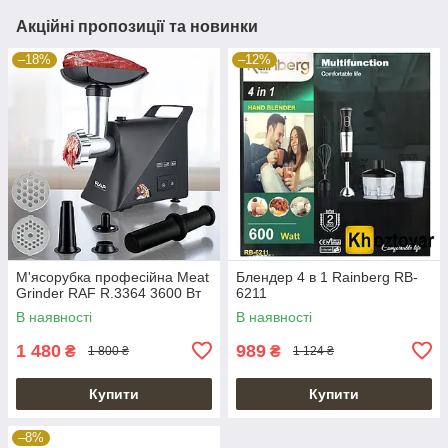
Акційні пропозиції та новинки
–18%
–12%
М'ясорубка професійна Meat
Блендер 4 в 1 Rainberg RB-
Grinder RAF R.3364 3600 Вт
6211
В наявності
В наявності
1 480
989
₴
₴
1 800 ₴
1 124 ₴
Купити
Купити
–8%