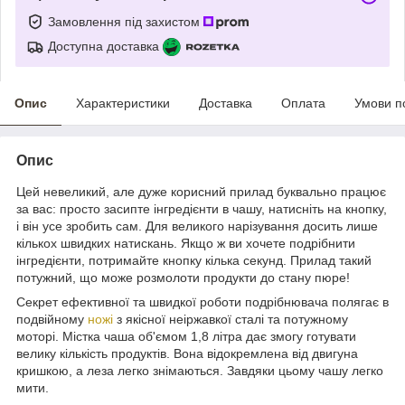
Замовлення під захистом
Доступна доставка
Опис
Характеристики
Доставка
Оплата
Умови п
Опис
Цей невеликий, але дуже корисний прилад буквально працює
за вас: просто засипте інгредієнти в чашу, натисніть на кнопку,
і він усе зробить сам. Для великого нарізування досить лише
кількох швидких натискань. Якщо ж ви хочете подрібнити
інгредієнти, потримайте кнопку кілька секунд. Прилад такий
потужний, що може розмолоти продукти до стану пюре!
Секрет ефективної та швидкої роботи подрібнювача полягає в
подвійному
ножі
з якісної неіржавкої сталі та потужному
моторі. Містка чаша об'ємом 1,8 літра дає змогу готувати
велику кількість продуктів. Вона відокремлена від двигуна
кришкою, а леза легко знімаються. Завдяки цьому чашу легко
мити.