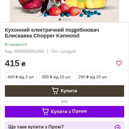
Кухонний електричний подрібнювач
Блискавка Chopper Kanwood
В наявності
Код: 2000000001456
Опт і роздріб
415
₴
400 ₴
від 3 шт.
300 ₴
від 10 шт.
290 ₴
від 20 шт.
Купити
або
Купити з
Що таке купити з Пром?