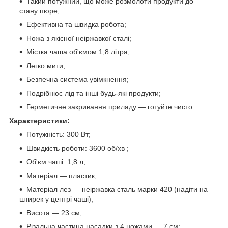
Такий потужний, що може розмолоти продукти до
стану пюре;
Ефективна та швидка робота;
Ножа з якісної неіржавкої сталі;
Містка чаша об'ємом 1,8 літра;
Легко мити;
Безпечна система увімкнення;
Подрібнює лід та інші будь-які продукти;
Герметичне закривання приладу — готуйте чисто.
Характеристики:
Потужність: 300 Вт;
Швидкість роботи: 3600 об/хв ;
Об'єм чаші: 1,8 л;
Матеріал — пластик;
Матеріал лез — неіржавка сталь марки 420 (надіти на
штирек у центрі чаші);
Висота — 23 см;
Різальна частина насадки з 4 ножами — 7 см;