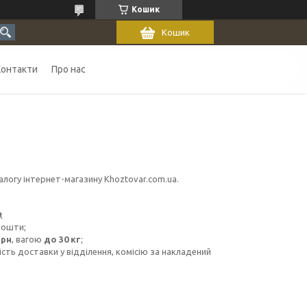
Кошик
Кошик
Контакти
Про нас
алогу інтернет-магазину Khoztovar.com.ua.
0
;
пошти;
грн
, вагою
до 30 кг
;
сть доставки у відділення, комісію за накладений