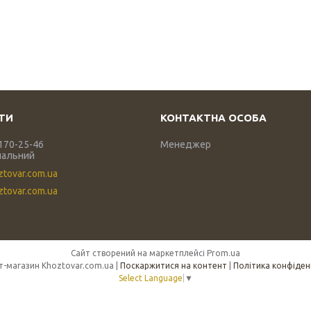
 170-25-46
Менеджер
нальний
ztovar.com.ua
tovar.com.ua
Сайт створений на маркетплейсі
Prom.ua
Інтернет-магазин Khoztovar.com.ua |
Поскаржитися на контент
|
Політика конфіден
Select Language
▼