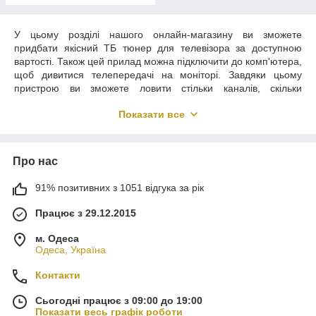
У цьому розділі нашого онлайн-магазину ви зможете
придбати якісний ТБ тюнер для телевізора за доступною
вартості. Також цей прилад можна підключити до комп'ютера,
щоб дивитися телепередачі на моніторі. Завдяки цьому
пристрою ви зможете ловити стільки каналів, скільки
побажаєте. Це можуть бути ефірні, супутникові, кабельні
Показати все
канали — про можливості кожної моделі можна прочитати,
перейшовши на її сторінку. Якщо ви не впевнені у виборі,
скористайтеся кнопкою “Передзвоніть мені”: наші
консультанти зв'яжуться з вами та розкажуть про кожному
Про нас
товарному найменування.
Навіщо потрібні тюнери
91% позитивних з 1051 відгука за рік
Працює з 29.12.2015
Тюнер для супутникового ТБ також іноді називають
декодером, приставкою або ресивером. Цю деталь
м. Одеса
вбудовують в телевізори на заводах під час складання, але
Одеса, Україна
вона не завжди добре справляється зі своїми функціями.
Саме тому зовнішні тюнери користуються стабільним
Контакти
попитом — вони коштують недорого і значно розширюють
можливості ТБ.
Сьогодні працює з 09:00 до 19:00
Показати весь графік роботи
Призначення цього пристрою полягає в тому, щоб