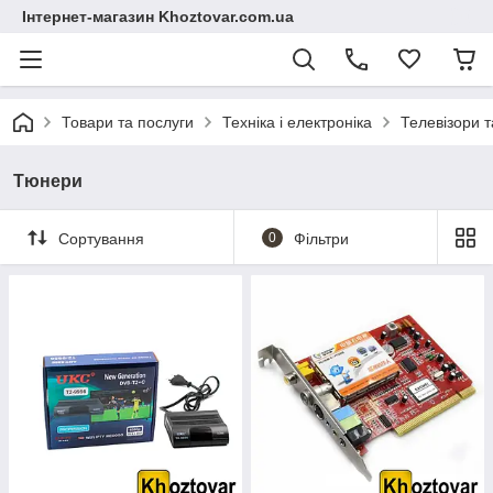
Інтернет-магазин Khoztovar.com.ua
Товари та послуги
Техніка і електроніка
Телевізори т
Тюнери
Сортування
0
Фільтри