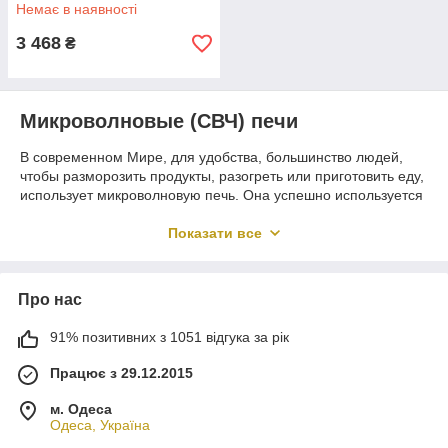
Немає в наявності
3 468
₴
Микроволновые (СВЧ) печи
В современном Мире, для удобства, большинство людей,
чтобы разморозить продукты, разогреть или приготовить еду,
использует микроволновую печь. Она успешно используется
дома, в офисах, предприятиях общественного питания.
Микроволновая печь
,
купить в Украине
которую, можно,
Показати все
не выходя из дома, также, идеально подойдет для тех, кто
любит проводить теплое время года за городом на даче.
Ведь с ее помощью, можно не только сделать горячие
Про нас
бутерброды на завтрак, но и другие, более сложные блюда
на обед или ужин. Ряд моделей имеют программы для
91% позитивних з 1051 відгука за рік
автоматического размораживания или приготовления пищи.
Это очень удобно, ведь нет необходимости тратить много
Працює з 29.12.2015
времени на готовку.
м. Одеса
Основные виды микроволновок
Одеса, Україна