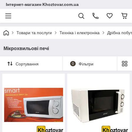
Інтернет-магазин Khoztovar.com.ua
Товари та послуги
Техніка і електроніка
Дрібна побут
Мікрохвильові печі
Сортування
0
Фільтри