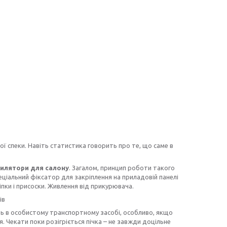
 спеки. Навіть статистика говорить про те, що саме в
тилятори для салону
. Загалом, принцип роботи такого
еціальний фіксатор для закріплення на приладовій панелі
ки і присоски. Живлення від прикурювача.
ів
іть в особистому транспортному засобі, особливо, якщо
я. Чекати поки розігріється пічка – не завжди доцільне