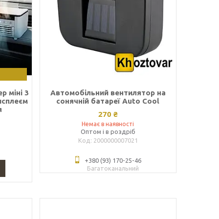
р міні 3
Автомобільний вентилятор на
исплеєм
сонячній батареї Auto Cool
я
270 ₴
Немає в наявності
Оптом і в роздріб
2000000007021
+380 (93) 170-25-46
Багатоканальний