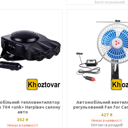
Багатоканальний
обільний тепловентилятор
Автомобільний вентил
n 704 <unk> Нагрівач салону
регульований Fan for Car
авто
427 ₴
352 ₴
Немає в наявності
Оптом і в роздріб
Немає в наявності