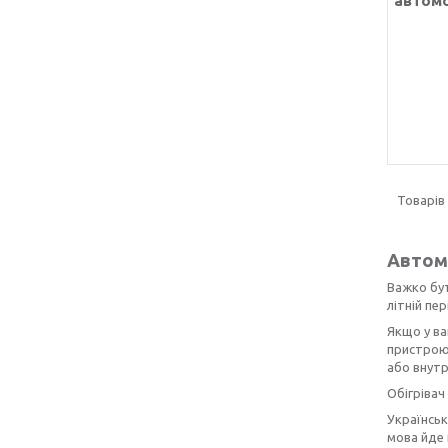
автомо
Автомо
Важко бут
літній пе
Якщо у в
пристрою 
або внутр
Обігрівач
Українськ
мова йде 