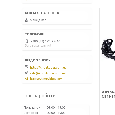
Менеджер
+380 (93) 170-25-46
Багатоканальний
http://khoztovar.com.ua
sale@khoztovar.com.ua
https://t.me/khoztov
Автом
Графік роботи
Car Fa
Понеділок
09:00
19:00
Вівторок
09:00
19:00