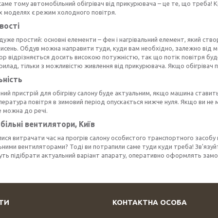
саме тому автомобільний обігрівач від прикурювача – це те, що треба! К
х моделях є режим холодного повітря.
вості
дуже простий: основні елементи – фен і нагрівальний елемент, який ство
исень. Обдув можна направити туди, куди вам необхідно, залежно від мод
р відрізняється досить високою потужністю, так що потік повітря буде р
илад, тільки з можливістю живлення від прикурювача. Якщо обігрівач пі
ьність
ий пристрій для обігріву салону буде актуальним, якщо машина ставить
пература повітря в зимовий період опускається нижче нуля. Якщо ви не 
е можна до речі.
більні вентилятори
,
Київ
ися витрачати час на прогрів салону особистого транспортного засобу вр
ьними вентиляторами? Тоді ви потрапили саме туди куди треба! Зв'язу
ь підібрати актуальний варіант апарату, оперативно оформлять замовл