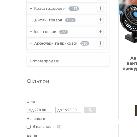
Краса і здоров'я
1155
Дитячі товари
1686
Інші товари
765
Аксесуари та прикраси
390
Ав
Оптові продажі
вент
прику
Фільтри
Ціна
Наявність
В наявності
2
Акція