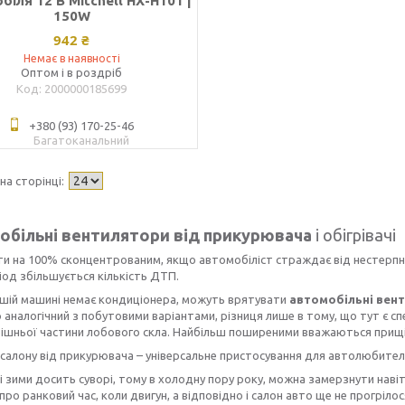
біля 12 В Mitchell HX-H101 |
150W
942 ₴
Немає в наявності
Оптом і в роздріб
2000000185699
+380 (93) 170-25-46
Багатоканальний
більні вентилятори від прикурювача
і обігрівачі
и на 100% сконцентрованим, якщо автомобіліст страждає від нестерпної
ріод збільшується кількість ДТП.
ашій машині немає кондиціонера, можуть врятувати
автомобільні вен
аналогічний з побутовими варіантами, різниця лише в тому, що тут є сп
ішньої частини лобового скла. Найбільш поширеними вважаються прищіп
 салону від прикурювача – універсальне пристосування для автолюбител
і зими досить суворі, тому в холодну пору року, можна замерзнути нав
про ранковий час, коли двигун, а відповідно і салон авто ще не прогрілос