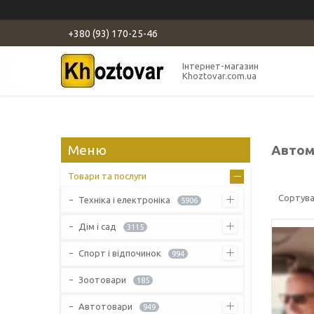
+380 (93) 170-25-46
Інтернет-магазин
Khoztovar.com.ua
Автомо
Товари та послуги
Техніка і електроніка
5906
Дім і сад
3115
Спорт і відпочинок
994
Зоотовари
185
Автотовари
949