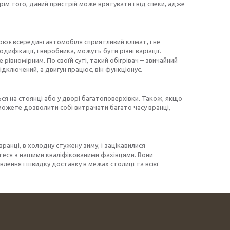
рім того, даний пристрій може врятувати і від спеки, адже
рює всередині автомобіля сприятливий клімат, і не
ифікації, і виробника, можуть бути різні варіації.
івномірним. По своїй суті, такий обігрівач – звичайний
дключений, а двигун працює, він функціонує.
ся на стоянці або у дворі багатоповерхівки. Також, якщо
можете дозволити собі витрачати багато часу вранці,
анці, в холодну стужену зиму, і зацікавилися
йтеся з нашими кваліфікованими фахівцями. Вони
ення і швидку доставку в межах столиці та всієї