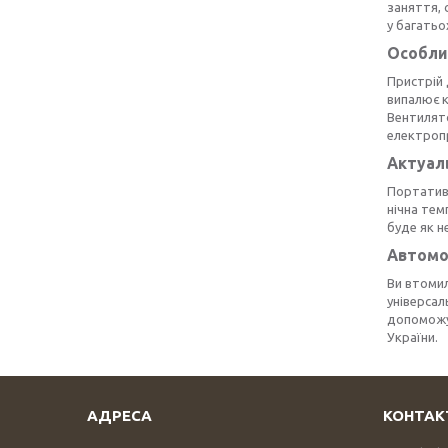
заняття, 
у багатьо
Особли
Пристрій 
випалює к
Вентилято
електропр
Актуал
Портативн
нічна тем
буде як н
Автомо
Ви втомил
універсал
допоможут
України.