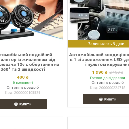
Залишилось 9 днів
томобільний подвійний
Автомобільний кондиціоне
илятор із живленням від
в 1 зі зволоженням LED-д
рювача 12v c обертання на
і пультом керуванн
360° та 2 швидкості
1 990 ₴
2 190 ₴
400 ₴
Готово до відправки
Оптом і в роздріб
В наявності
Оптом і в роздріб
2000000224718
2000000105529
Купити
Купити