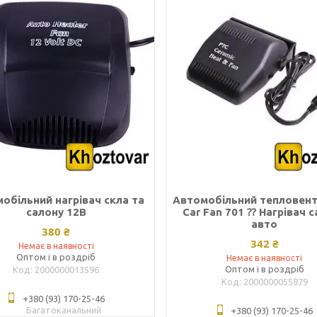
обільний нагрівач скла та
Автомобільний тепловен
салону 12В
Car Fan 701 ⁇ Нагрівач 
авто
380 ₴
342 ₴
Немає в наявності
Оптом і в роздріб
Немає в наявності
Оптом і в роздріб
2000000013596
2000000055879
+380 (93) 170-25-46
Багатоканальний
+380 (93) 170-25-46