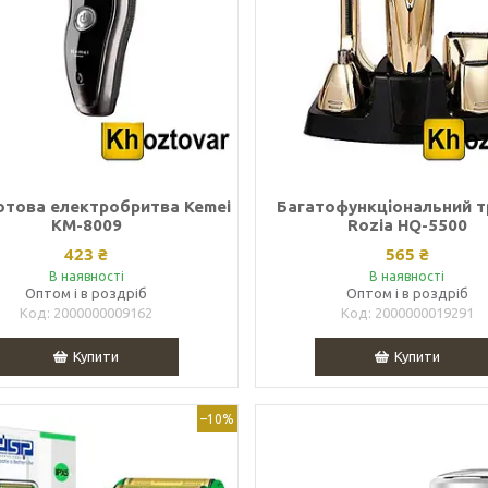
това електробритва Kemei
Багатофункціональний 
KM-8009
Rozia HQ-5500
423 ₴
565 ₴
В наявності
В наявності
Оптом і в роздріб
Оптом і в роздріб
2000000009162
2000000019291
Купити
Купити
–10%