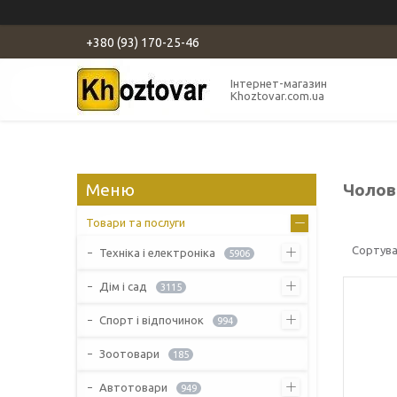
+380 (93) 170-25-46
Інтернет-магазин
Khoztovar.com.ua
Чолов
Товари та послуги
Техніка і електроніка
5906
Дім і сад
3115
Спорт і відпочинок
994
Зоотовари
185
Автотовари
949