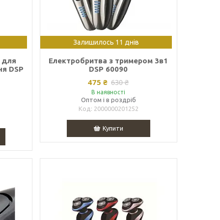
Залишилось 11 днів
 для
Електробритва з тримером 3в1
ня DSP
DSP 60090
475 ₴
630 ₴
В наявності
Оптом і в роздріб
2000000201252
Купити