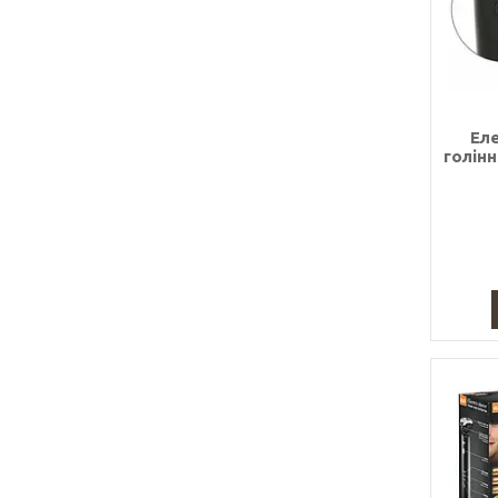
Ел
голін