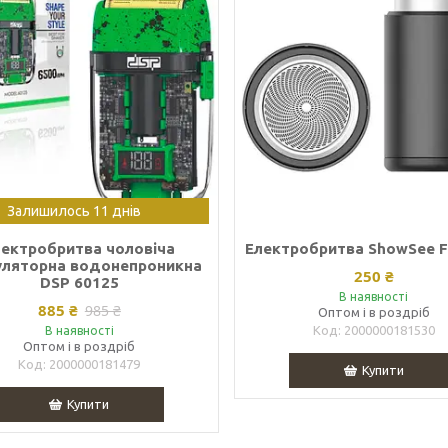
Залишилось 11 днів
лектробритва чоловіча
Електробритва ShowSee 
уляторна водонепроникна
250 ₴
DSP 60125
В наявності
885 ₴
985 ₴
Оптом і в роздріб
2000000181530
В наявності
Оптом і в роздріб
2000000181479
Купити
Купити