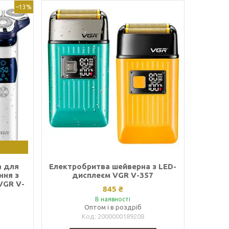
–13%
а для
Електробритва шейверна з LED-
ння з
дисплеєм VGR V-357
VGR V-
845 ₴
В наявності
Оптом і в роздріб
2000000189208