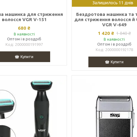
Залишилось 11 днів
а машинка для стриження
Бездротова машинка та 
волосся VGR V-151
для стриження волосся й
VGR V-649
680 ₴
1 420 ₴
1 840 ₴
В наявності
Оптом і в роздріб
В наявності
Оптом і в роздріб
2000000191997
2000000192178
Купити
Купити