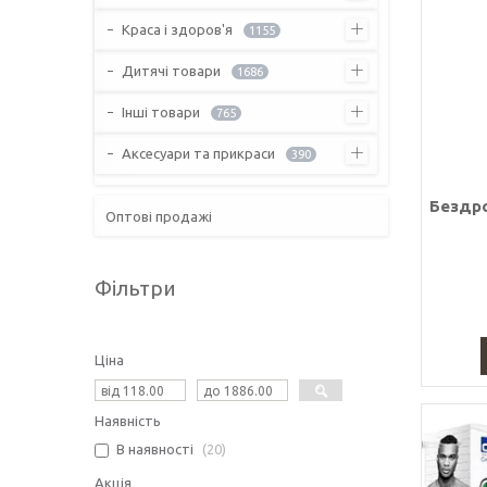
Краса і здоров'я
1155
Дитячі товари
1686
Інші товари
765
Аксесуари та прикраси
390
Бездро
Оптові продажі
Фільтри
Ціна
Наявність
В наявності
20
Акція