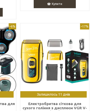
Купити
–6%
–17%
Залишилось 11 днів
тва для
Електробритва сіткова для
0
сухого гоління з дисплеєм VGR V-