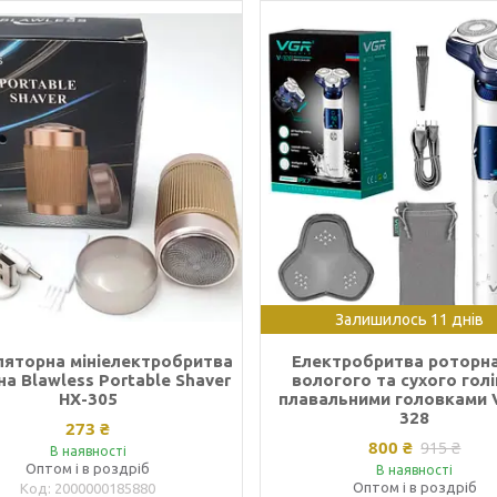
Залишилось 11 днів
ляторна мініелектробритва
Електробритва роторн
а Blawless Portable Shaver
вологого та сухого голі
HX-305
плавальними головками 
328
273 ₴
800 ₴
915 ₴
В наявності
Оптом і в роздріб
В наявності
Оптом і в роздріб
2000000185880