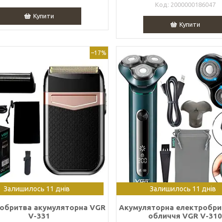
2000000186047
Купити
Купити
–17%
Залишилось 11 днів
Залишилось 11 днів
обритва акумуляторна VGR
Акумуляторна електробри
V-331
обличчя VGR V-31