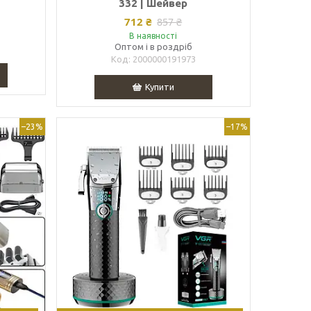
332 | Шейвер
712 ₴
857 ₴
В наявності
Оптом і в роздріб
2000000191973
Купити
–23%
–17%