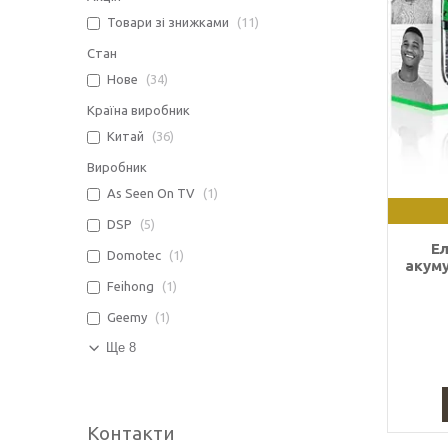
Товари зі знижками
11
Стан
Нове
34
Країна виробник
Китай
36
Виробник
As Seen On TV
1
DSP
5
Е
Domotec
1
акум
Feihong
1
Geemy
1
Ще 8
Контакти