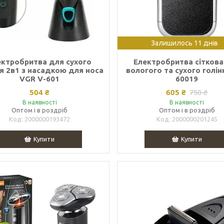
Залишилось 11 днів
ектробритва для сухого
Електробритва сіткова
ня 2в1 з насадкою для носа
вологого та сухого голін
VGR V-601
60019
504 ₴
605 ₴
750 ₴
В наявності
В наявності
Оптом і в роздріб
Оптом і в роздріб
2000000193472
2000000201245
Купити
Купити