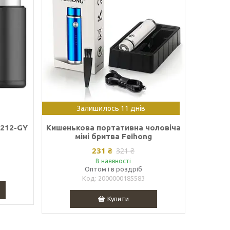
Залишилось 11 днів
F212-GY
Кишенькова портативна чоловіча
міні бритва Feihong
231 ₴
321 ₴
В наявності
Оптом і в роздріб
2000000185583
Купити