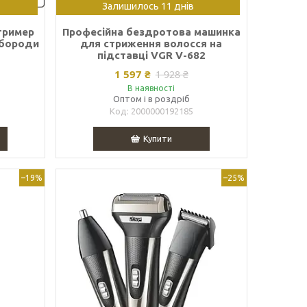
Залишилось 11 днів
тример
Професійна бездротова машинка
 бороди
для стриження волосся на
підставці VGR V-682
1 597 ₴
1 928 ₴
В наявності
Оптом і в роздріб
2000000192185
Купити
–19%
–25%