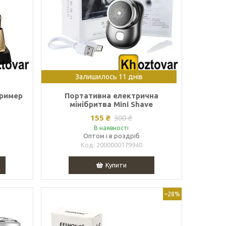
Залишилось 11 днів
тример
Портативна електрична
мінібритва Mini Shave
155 ₴
300 ₴
В наявності
Оптом і в роздріб
2000000179940
Купити
–28%