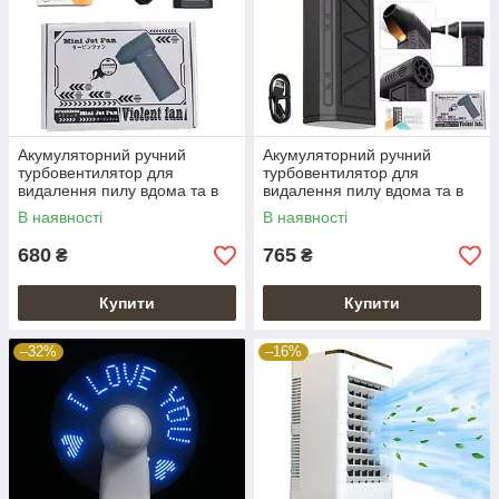
Акумуляторний ручний
Акумуляторний ручний
турбовентилятор для
турбовентилятор для
видалення пилу вдома та в
видалення пилу вдома та в
авто Turbo Violent Fan
авто Mini Jet Fan
В наявності
В наявності
680
765
₴
₴
Купити
Купити
–32%
–16%