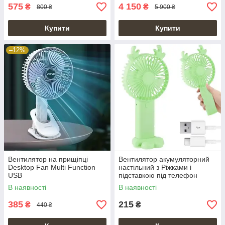
575
4 150
₴
₴
800 ₴
5 900 ₴
Купити
Купити
–12%
Вентилятор на прищіпці
Вентилятор акумуляторний
Desktop Fan Multi Function
настільний з Ріжками і
USB
підставкою під телефон
В наявності
В наявності
385
215
₴
₴
440 ₴