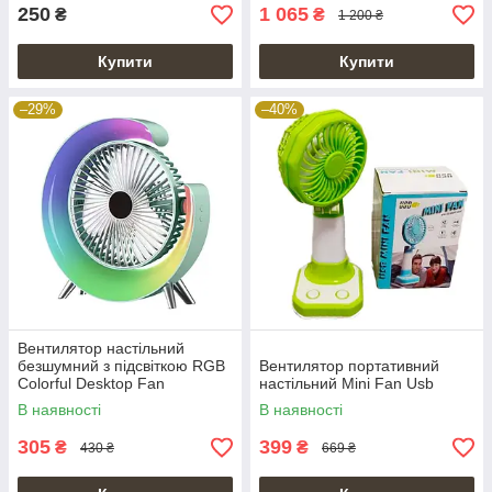
250
1 065
₴
₴
1 200 ₴
Купити
Купити
–29%
–40%
Вентилятор настільний
безшумний з підсвіткою RGB
Вентилятор портативний
Colorful Desktop Fan
настільний Mini Fan Usb
В наявності
В наявності
305
399
₴
₴
430 ₴
669 ₴