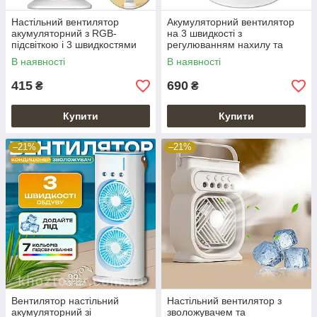
Настільний вентилятор
Акумуляторний вентилятор
акумуляторний з RGB-
на 3 швидкості з
підсвіткою і 3 швидкостями
регулюванням нахилу та
Mini Fan
повороту Mini Fan
В наявності
В наявності
415
690
₴
₴
Купити
Купити
–21%
–21%
Вентилятор настільний
Настільний вентилятор з
акумуляторний зі
зволожувачем та