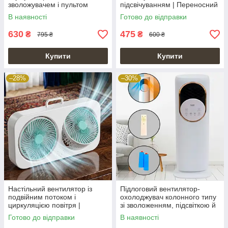
зволожувачем і пультом
підсвічуванням | Переносний
Double-Ended Spray Fan
Fan Humidifier USB
В наявності
Готово до відправки
630
475
₴
₴
795 ₴
600 ₴
Купити
Купити
–28%
–30%
Настільний вентилятор із
Підлоговий вентилятор-
подвійним потоком і
охолоджувач колонного типу
циркуляцією повітря |
зі зволоженням, підсвіткою й
переносний USB вентилятор
дисплеєм
Готово до відправки
В наявності