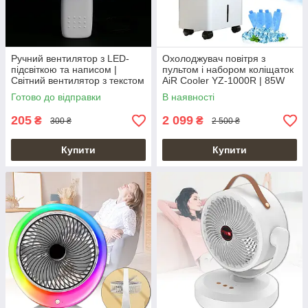
Ручний вентилятор з LED-
Охолоджувач повітря з
підсвіткою та написом |
пультом і набором коліщаток
Світний вентилятор з текстом
AiR Cooler YZ-1000R | 85W
Готово до відправки
В наявності
205
2 099
₴
₴
300 ₴
2 500 ₴
Купити
Купити