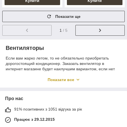
Купити
Купити
Показати ще
1
/ 5
Вентиляторы
Если вам жарко летом, то не обязательно приобретать
дорогостоящий кондиционер. Заказать вентилятор в
интернет магазине будет наилучшим вариантом, если нет
возможности тратить много денег, он потребляет
минимальное количество электрической энергии, его очень
Показати все
можно легко перемещать и эксплуатировать. Да, вентилятор
само помещение не охладит, но благодаря потоку воздуха
можно охладиться и ощутить спасительную прохладу, даже в
Про нас
самый знойный день.
Разновидности
91% позитивних з 1051 відгука за рік
Вентиляторы делятся по нескольким признакам, один из них
Працює з 29.12.2015
– по размещению (настольные, настенные и напольные).