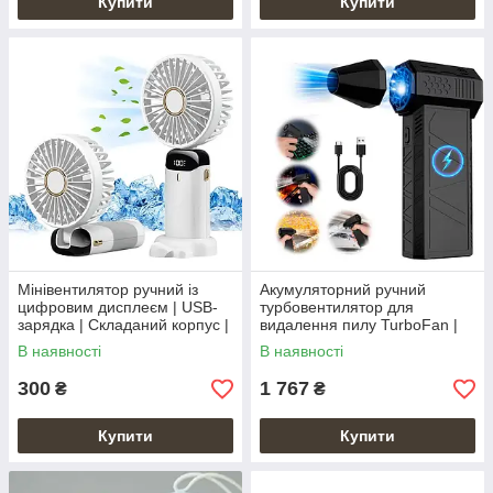
Купити
Купити
Мінівентилятор ручний із
Акумуляторний ручний
цифровим дисплеєм | USB-
турбовентилятор для
зарядка | Складаний корпус |
видалення пилу TurboFan |
Переносний для літа
130000 об.Мін 8000 мА·год
В наявності
В наявності
300
1 767
₴
₴
Купити
Купити