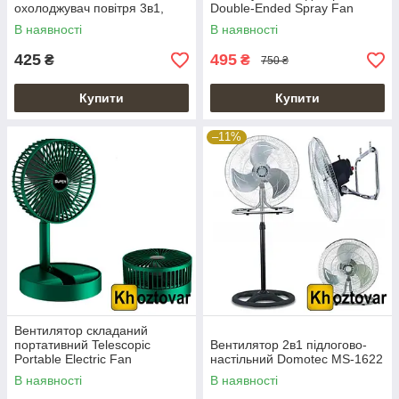
охолоджувач повітря 3в1,
Double-Ended Spray Fan
вентиляція та зволоження
В наявності
В наявності
425
495
₴
₴
750 ₴
Купити
Купити
–11%
Вентилятор складаний
портативний Telescopic
Вентилятор 2в1 підлогово-
Portable Electric Fan
настільний Domotec MS-1622
В наявності
В наявності