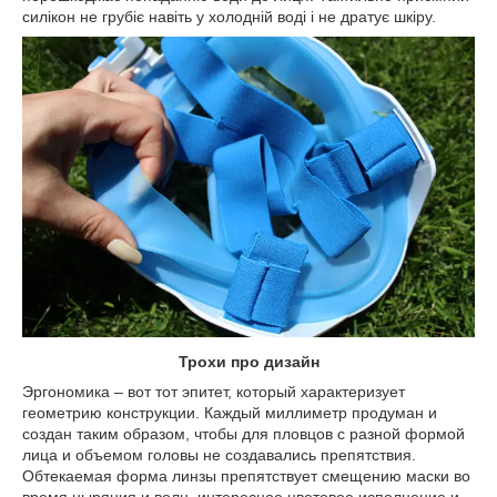
силікон не грубіє навіть у холодній воді і не дратує шкіру.
Трохи про дизайн
Эргономика – вот тот эпитет, который характеризует
геометрию конструкции. Каждый миллиметр продуман и
создан таким образом, чтобы для пловцов с разной формой
лица и объемом головы не создавались препятствия.
Обтекаемая форма линзы препятствует смещению маски во