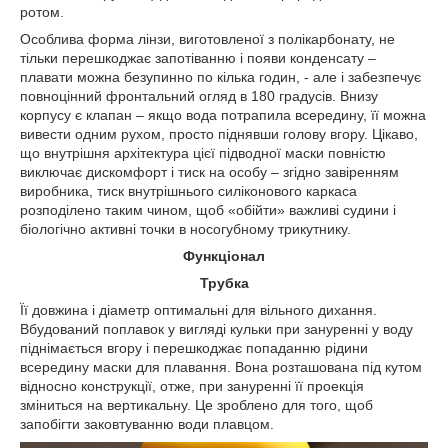
ротом.
Особлива форма лінзи, виготовленої з полікарбонату, не
тільки перешкоджає запотіванню і появи конденсату –
плавати можна безупинно по кілька годин, - але і забезпечує
повноцінний фронтальний огляд в 180 градусів. Внизу
корпусу є клапан – якщо вода потрапила всередину, її можна
вивести одним рухом, просто піднявши голову вгору. Цікаво,
що внутрішня архітектура цієї підводної маски повністю
виключає дискомфорт і тиск на особу – згідно завіренням
виробника, тиск внутрішнього силіконового каркаса
розподілено таким чином, щоб «обійти» важливі судини і
біологічно активні точки в носогубному трикутнику.
Функціонал
Трубка
Її довжина і діаметр оптимальні для вільного дихання.
Вбудований поплавок у вигляді кульки при зануренні у воду
піднімається вгору і перешкоджає попаданню рідини
всередину маски для плавання. Вона розташована під кутом
відносно конструкції, отже, при зануренні її проекція
зміниться на вертикальну. Це зроблено для того, щоб
запобігти заковтуванню води плавцом.