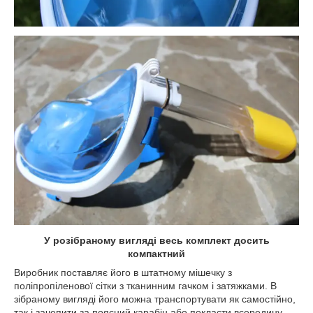
У розібраному вигляді весь комплект досить
компактний
Виробник поставляє його в штатному мішечку з
поліпропіленової сітки з тканинним гачком і затяжками. В
зібраному вигляді його можна транспортувати як самостійно,
так і зачепити за поясний карабін або покласти всередину