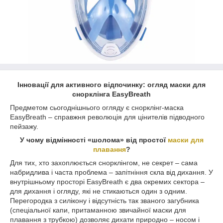
Інновації для активного відпочинку: огляд маски для
снорклінга EasyBreath
Предметом сьогоднішнього огляду є снорклінг-маска
EasyBreath – справжня революція для цінителів підводного
пейзажу.
У чому відмінності «шолома» від простої
маски для
плавання
?
Для тих, хто захоплюється снорклінгом, не секрет – сама
набридлива і часта проблема – запітніння скла від дихання. У
внутрішньому просторі EasyBreath є два окремих сектора –
для дихання і огляду, які не стикаються один з одним.
Перегородка з силікону і відсутність так званого загубника
(спеціальної капи, притаманною звичайної маски для
плавання з трубкою) дозволяє дихати природно – носом і